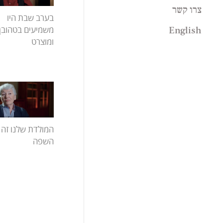
תרבות
צרו קשר
אהרון מגד
בערב שבת היו
שואה
עדה כרמי מלמד
משמיעים בטהובן
English
אמנון רובינשטיין
ומוצרט
אשר רייך
המולדת שלנו זה
השפה