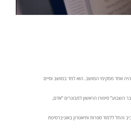
ולד בבילרוס, היה אחד ממקימי המושב. הוא למד במושב וסיים
 ככתב לעיתון הילדים “הארץ שלנו”. כשהיה בן 17 פורסם ב”דבר השבוע” סיפורו הראשון למבוגרים “אדם,
ב והחל ללמוד ספרות ותיאטרון באוניברסיטת