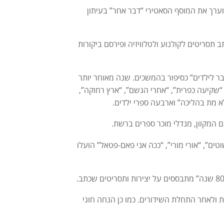
וערך את המוסף הסאטירי “דבר אחר” בעיתון
ב תסריטים לקולנוע ולטלוויזיה ופירסם ביקורות
שדות”, יצא לאור בשנת 1966 לאחר שהופיע ב”דבר לילדים” כסיפור בהמשכים. שנה מאוחר יותר
 “שקיעה כפרית”, “אחרי הגשם”, “ארץ רחוקה”,
לא מת בהליכה” וארבעה ספרי ילדים.
 “בוקר של שוטים”, “אורי מורי”, “ככה אני פאם-פטאל” הועלו
 בעת ולאחר התחלת השידורים. כמו כן הנחה חוגי