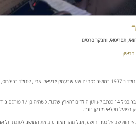
ר
חזאי, תסריטאי, ומבקר סרטים
הראיון
יצחק בן נר (בנר) נולד ב 1937 במושב כפר יהושע שבעמק יזרעאל. אביו, שנ
הוא החל לכתוב כבר בגיל 14
ק בפועל חקלאי מזדקן נודד.
אי הוא שב אל כפר יהושע, אבל מהר מאוד עזב את המושב לטובת תל אבי