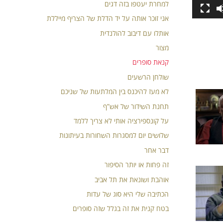
למחרת יעטפו בזה דגים
אני זוכר אותה על יד הדלת של הצריף מייללת
אותלו עם דיבוב להולנדית
מצור
קנאת סופרים
שולחן הרשעים
לא מעז להיכנס בין המלתעות של שניכם
תחנת השידור של אש”ף
על קונספירציה אותי לא צריך ללמד
שלושים יום למסגרות השחורות בעיתונות
דבר אחר
זה פחות או יותר הסיפור
אוהבת ושונאת את תל אביב
הכתיבה שלי היא סוג של עדות
בטח קנית את זה בגלל שזה סופרים