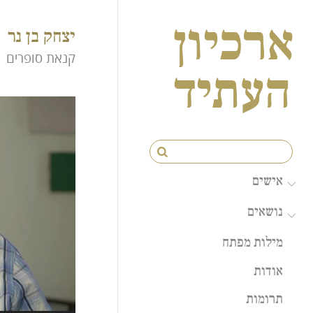
יצחק בן נר
קנאת סופרים
Video
Player
אישים
צבי אבני
נושאים
ביאנקה אשל גרשוני
ילדות
רות בונדי
מילות מפתח
משפחה
יצחק בן נר
אודות
זהות
חנוך ברטוב
מקום
יעקב יער
תרומות
יצירה
שולמית לפיד