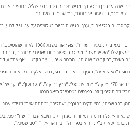
 שנה עבד בן נר כעורך ומגיש תכניות בכיר בגלי צה”ל. בנוסף הוא יזם 
 המשמר”, ב”ידיעות אחרונות”, ב”הארץ” וב”מעריב”.
 סרטים בגלי צה”ל, ערך והגיש תוכניות בטלוויזיה על ענייני קולנוע, כת
ספרו הראשון לילדים, “בעקבות מבעיר ה
ראשון שלו “האיש משם”. מאז כתב סיפורים ורומאנים למבוגרים, ביניהם:
ים באים”, “בוקר של שוטים”, “מתחם אויב”, “עיר מקלט”, “אף אחד עוד 
מחזותיו: “קהיר, פברואר 78”, “ניקול”, “דוד אוגוסט”, “ארץ רחוקה”, “תעתועון”,
י” ו”בית ליסין” וזכו בפרסים בפסטיבל תיאטרונטו.
כים”, “משחקים בחורף”, “עתליה”, “מתחם אויב” ו”ניל”י-אחרי 80 שנה” מתבססים על יצירות ותסריטים שכתב.
 ה 90 שימש כאחראי על הדרמה המקורית וכעורך תוכן מיובא עבור “רשת” לפני,
רת בתסריטאות ב”קמרה אובסקורה”, “בית אריאלה” ו”סם שפיגל”.