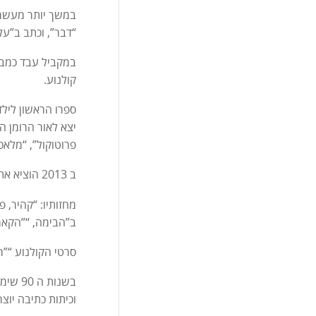
במשך יותר מעשרים
“דבר”, וכתב ב”על
במקביל עבד כמבקר
קולנוע.
יצא לאור הרומן ה
פרוטוקול”, “מלאכ
ב 2013 הוציא את ספרו “האיצחקיה”, מעין רומן אוטוביוגרפי, כספר אלקטרוני באתר הספרים המקוון, מנדלי מוכר ספרים ברשת.
ב”הבימה, “”הקאמר
סרטי הקולנוע “”רומן בהמש
בשנות
וכיתות כתיבה יוצ