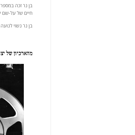
בן נר זכה במספר 
חיים של על-שם י
בן נר נשוי לנועה 
מהארכיון של יצח