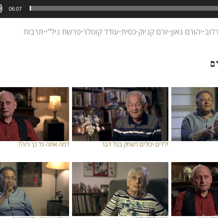
06:07
לוב
⋅
יהורם גאון
⋅
יורם קניוק
⋅
כסית
⋅
עודד קוטלר
⋅
פרשת ניל"י
⋅
תרבות
ם
ילדים יכולים לשחק בכל דבר
למה אתה כל כך רזה?