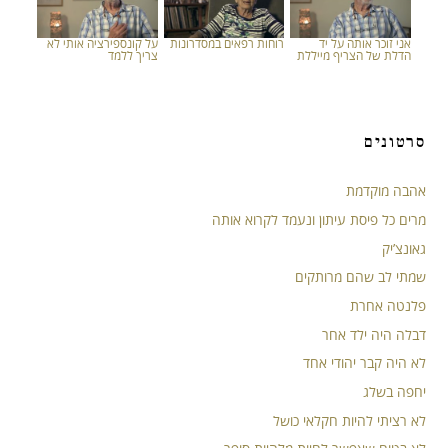
אני זוכר אותה על יד
רוחות רפאים במסדרונות
על קונספירציה אותי לא
הדלת של הצריף מייללת
צריך ללמד
סרטונים
אהבה מוקדמת
מרים כל פיסת עיתון ונעמד לקרוא אותה
גאונצ’יק
שמתי לב שהם מרותקים
פלנטה אחרת
דבלה היה ילד אחר
לא היה קבר יהודי אחד
יחפה בשלג
לא רציתי להיות חקלאי כושל