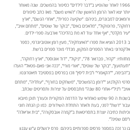
1966 לאחר שהופיע ב”דבר לילדים” כסיפור בהמשכים. שנה מאוחר
יותר יצא לאור הרומן הראשון שלו “האיש משם”. מאז כתב סיפורים
ורומאנים למבוגרים, ביניהם: “שקיעה כפרית”, “אחרי הגשם”, “ארץ
רחוקה”, פרוטוקול”, “מלאכים באים”, “בוקר של שוטים”, “מתחם אויב”,
“עיר מקלט”, “אף אחד עוד לא מת בהליכה” וארבעה ספרי ילדים.
ב 2013 הוציא את ספרו “האיצחקיה”, מעין רומן אוטוביוגרפי, כספר
אלקטרוני באתר הספרים המקוון, מנדלי מוכר ספרים ברשת.
מחזותיו: “קהיר, פברואר 78”, “ניקול”, “דוד אוגוסט”, “ארץ רחוקה”,
“תעתועון”, “בוקר של שוטים”, “אורי מורי”, “ככה אני פאם-פטאל” הועלו
ב”הבימה, “”הקאמרי” ו”בית ליסין” וזכו בפרסים בפסטיבל תיאטרונטו.
סרטי הקולנוע “”רומן בהמשכים”, “משחקים בחורף”, “עתליה”, “מתחם
אויב” ו”ניל”י-אחרי 80 שנה” מתבססים על יצירות ותסריטים שכתב.
בשנות ה 90 שימש כאחראי על הדרמה המקורית וכעורך תוכן מיובא
עבור “רשת” לפני, בעת ולאחר התחלת השידורים. כמו כן הנחה חוגי
וכיתות כתיבה יוצרת בתסריטאות ב”קמרה אובסקורה”, “בית אריאלה”
ו”סם שפיגל”.
בן נר זכה במספר פרסים ספרותיים ביניהם: פרס ירושלים ע”ש עגנון