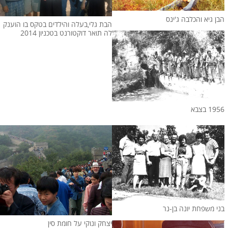
הבן גיא והכלבה ג'ינס
הבת גלי,בעלה והילדים בטקס בו הוענק
לה תואר דוקטורנט בטכניון 2014
1956 בצבא
בני משפחת יונה בן-נר
יצחק ונוקי על חומת סין