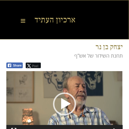
יצחק בן נר
תחנת השידור של אש”ף
Post
Share
Video
Player