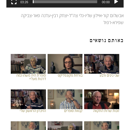
03:26
00:00
אבשלום קור
⋅
איילון שליו
⋅
גלי צה"ל
⋅
יצחק רבין
⋅
עדנה פאר
⋅
צביקה
שפירא
⋅
רפול
באותם נושאים
שני נינים ורבע
בורחת מקונפליקט
סופרת היה משהו כמה
דרגות מעליי
זונות שרות התקווה
קנאת סופרים
הזיכרון הראשון שלי