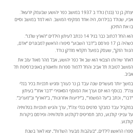
יצחק בן נר (בנר) נולד ב 1937 במושב כפר יהושע שבעמק יזרעאל.
אביו, שנולד בבילרוס, היה אחד ממקימי המושב. הוא למד במושב וסיים
בו את התיכון.
הוא החל לכתוב כבר בגיל 14 ככתב לעיתון הילדים “הארץ שלנו”.
כשהיה בן 17 פורסם ב”דבר השבוע” סיפורו הראשון למבוגרים “אדם,
הנווד הזקן”, שעסק בפועל חקלאי מזדקן נודד.
לאחר שירותו הצבאי הוא שב אל כפר יהושע, אבל מהר מאוד עזב את
המושב לטובת תל אביב והחל ללמוד ספרות ותיאטרון באוניברסיטת תל
אביב.
במשך יותר מעשרים שנה עבד בן נר כעורך ומגיש תכניות בכיר בגלי
צה”ל. בנוסף הוא יזם וערך את המוסף הסאטירי “דבר אחר” בעיתון
“דבר”, וכתב ב”על המשמר”, ב”ידיעות אחרונות”, ב”הארץ” וב”מעריב”.
במקביל עבד כמבקר סרטים בגלי צה”ל, ערך והגיש תוכניות בטלוויזיה
על ענייני קולנוע, כתב תסריטים לקולנוע ולטלוויזיה ופירסם ביקורות
קולנוע.
ספרו הראשון לילדים, “בעקבות מבעיר השדות”, יצא לאור בשנת