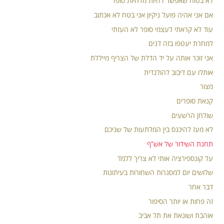
לא בטוח שאפשר לחיות מלהיות סופר
אם אני אהיה פועל ניקיון אני בטח לא אכתוב
עוד לא קראתי לעצמי סופר לא העזתי
למחרת יעטפו בזה דגים
אני זוכר אותה על יד הדלת של הצריף מייללת
אותלו עם דיבוב להולנדית
מצור
קנאת סופרים
שולחן הרשעים
לא מעז להיכנס בין המלתעות של שניכם
תחנת השידור של אש”ף
על קונספירציה אותי לא צריך ללמד
שלושים יום למסגרות השחורות בעיתונות
דבר אחר
זה פחות או יותר הסיפור
אוהבת ושונאת את תל אביב