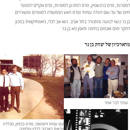
לספרות, פרס ברנשטיין, פרס רמת-גן לספרות, פרס אקו”ם למפעל
חיים של על-שם יהודה עמיחי ופרס ראש הממשלה לסופרים ומשוררים.
בן נר נשוי לנועה ומתגורר בתל אביב. הוא אב לגלי, גיאופיזיקאית במכון
לחקר ימים ואגמים בחיפה ולאמן גיא בן-נר.
מהארכיון של יצחק בן נר
עורכי דבר אחר
עם עמית וייטנאמי, פורט בנימין, מכללה
צבאית בארהב לרדיו וטלויזיה