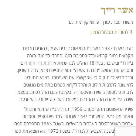
אשר רייך
משורר עברי, עורך, פרוזאיקון ומתרגם
⇩ להורדת תמלול הראיון
נולד בשנת 1937 בשכונת בתי אונגרין בירושלים, להורים חרדים
מקבוצת נטורי קרתא וגדל בסביבת הגטו החרדי בלימודי תורה
ב”חדר” ובישיבה. בגיל 18 החליט לנטוש את אורחות חייו החרדיים,
והטביע את המושג “חזרה בשאלה”. הוא התגייס לצבא, לחיל השריון,
ובכך הביא לניתוק סופי של קשריו עם משפחתו. בצבא התוודע
לראשונה לתרבות חילונית והחל לקרוא ספרים בתחומים מגוונים
לרבות פילוסופיה, שירה והיסטוריה. בשלב זה גם החל לכתוב בעצמו
שירה. עד מהרה החל להתבלט כמשורר בעל קול ייחודי, נועז ורענן.
שיריו הראשונים התפרסמו ב-1959, תחילה ב”ידיעות אחרונות”
ולאחר מכן ב”על המשמר”. לאחר שחרורו למד פילוסופיה וספרות
עברית באוניברסיטה העברית בירושלים. בשנת 1963 התפרסם ספרו
הראשון – “בשנה השביעית לנדודי”. בשנת 1972 הוא הוציא את ספר