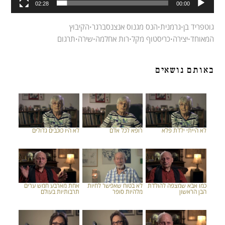
02:28
00:00
גוטפריד בן
⋅
גרמנית
⋅
הנס מגנוס אנצנסברגר
⋅
הקיבוץ
המאוחד
⋅
יצירה
⋅
כריסטוף מקל
⋅
רות אחלמה
⋅
שירה
⋅
תרגום
באותם נושאים
לא הייתי ילדת פלא
רופא לכל אדם
לא היו כוכבים גדולים
כמו אבא שמצפה להולדת
לא בטוח שאפשר לחיות
אחת מארבע חמש ערים
הבן הראשון
מלהיות סופר
תרבותיות בעולם