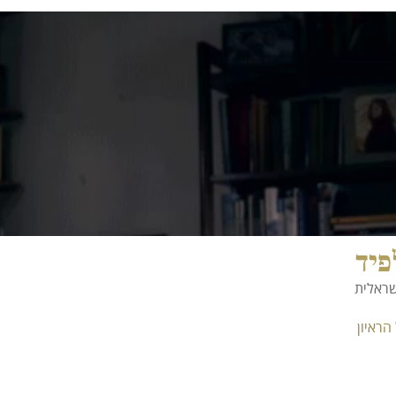
פיד
שראלית
הראיון