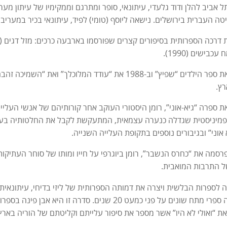
דה ב-1934 בתל אביב להלן ודוד גלעדי, עיתונאי, סופר ומתרגם וממקימיו של עיתון 
טה העברית בירושלים. נישאה ליוסף (טומי) לפיד, עיתונאי בכיר במעריב 
ב-1971 פרסמה את ספר הילדים “שפיץ” וב-1988 את “עודד המלו
רץ.
סמה את ספרה “גיא-אוני”, רומן היסטורי העוקב אחר קורותיהם של אנשי הע
 פמיניסטית שגדלה כנערה עצמאית, המתעקשת לקבל את החלטותיה בעצ
 אוני” ובגיבורים נוספים בתקופת העלייה השנייה.
תיים פרסמה את “כחרס הנשבר”, רומן ביוגרפי על חייו ומותו של סוחר העתיק
של התרבות המואבית.
א עברה לספרות הבלשית ויצרה את דמותה הספרותית של ליזי בדיחי, עיתונ
 פני כמעט 20 שנים. סדרה זו היא אבן פינה בספרות הבלשית העברית.
רסמה את “ואולי לא היו” אשר מספר את סיפור עלייתם וקליטתם של הוריה ב