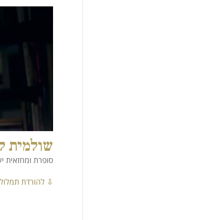
שולמית ל
סופרת ומחזאית י
⇩ להורדת תמלול 