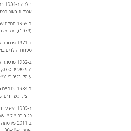
נול
אנגלית באוניברסי
(1979); מה משמח עכבישים (1990).
ספרות הילדים בא
ב-1982 פר
היא פאניה סילס,
עוסק בגיבורי “גיא
ב-1984 שנ
והציגן כשרידים 
ב-1989 הי
כגיבורה של שישה ספרי מתח שונים על
ב-2011 פי
שנות ה-30-40.