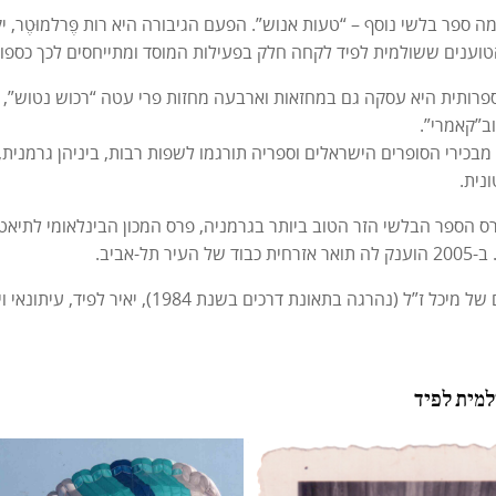
א פרסמה ספר בלשי נוסף – “טעות אנוש”. הפעם הגיבורה היא רות פֶּרלמוּטֶר
טוענים ששולמית לפיד לקחה חלק בפעילות המוסד ומתייחסים לכך כספור 
רותית היא עסקה גם במחזאות וארבעה מחזות פרי עטה “רכוש נטוש”, “ר
ב”קאמרי”.
מבכירי הסופרים הישראלים וספריה תורגמו לשפות רבות, ביניהן גרמנית, 
ונית.
 הספר הבלשי הזר הטוב ביותר בגרמניה, פרס המכון הבינלאומי לתיאטרו
ר תל-אביב.
 בתאונת דרכים בשנת 1984), יאיר לפיד, עיתונאי ויו”ר מפלגת “יש עתיד ומיכל, פסיכולוגית.
למית לפיד