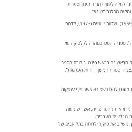
מעריב. למדה לימודי מזרח תיכון וספרות
ומקים מפלגת “שינוי”.
ב-1969 החלה את דרכה הספרותית בסיפורים קצרים שפורסמו בארבעה כרכים: מזל דגים (1969); שלוות שוטים (1973); קדחת
כלך” ואת “השמיכה זהבה”. ספריה הפכו במהרה לקלסיקה של
לייה הראשונה בראש פינה. גיבורת הספר
מה. ספר ההמשך, “חוות העלמות”,
ות מוזס וילהלם שפירא אשר זייף עתיקות
אית מרוקאית מהפריפריה, אשר שימשה
ארץ ומשלב את סיפור ילדותה בתל אביב של