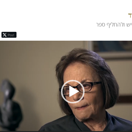
ד
ש ולהחליף ספר
Post