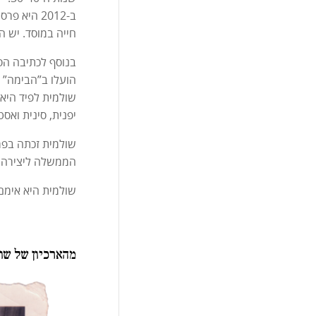
ב-2012 הי
חייה במוסד. יש ה
בנוסף לכתיבה הספ
הועלו ב”הבימה” ו
שולמית לפיד היא 
יפנית, סינית ואסט
שולמית זכתה בפרס
הממשלה ליצירה. ב-2005 הוענק לה תואר אזרחית כבוד של העי
שולמית היא אימם של מיכל ז”ל (נהרגה
מהארכיון של שו