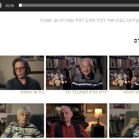
02:00
ן
⋅
דינה גונה
⋅
יאיר לפיד
⋅
מירב לפיד
⋅
ספרייה
⋅
ש. שפרה
ם
ין לחוכמה
ילדים יכולים לשחק בכל דבר
בית של עיתונאי