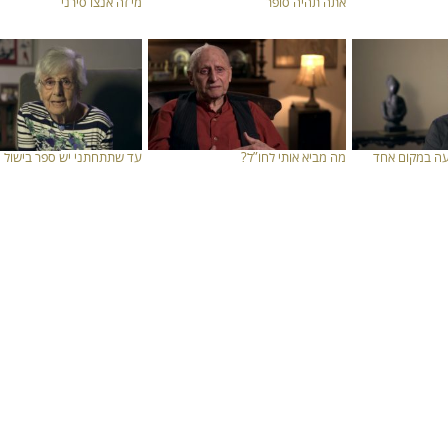
אתה תהיה סופר
מי זה אנצו סירני
עה במקום אחד
מה מביא אותי לחו”ל?
עד שתתחתני יש ספר בישול