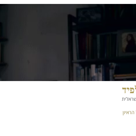
פיד
שראלית
הראיון