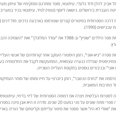
דה ב-1934 בתל אביב להלן ודוד גלעדי, עיתונאי, סופר ומתרגם וממקימיו של עיתון 
טה העברית בירושלים. נישאה ליוסף (טומי) לפיד, עיתונאי בכיר במעריב 
ב-1971 פרסמה את ספר הילדים “שפיץ” וב-1988 את “עודד המלו
רץ.
סמה את ספרה “גיא-אוני”, רומן היסטורי העוקב אחר קורותיהם של אנשי הע
 פמיניסטית שגדלה כנערה עצמאית, המתעקשת לקבל את החלטותיה בעצ
 אוני” ובגיבורים נוספים בתקופת העלייה השנייה.
תיים פרסמה את “כחרס הנשבר”, רומן ביוגרפי על חייו ומותו של סוחר העתיק
של התרבות המואבית.
א עברה לספרות הבלשית ויצרה את דמותה הספרותית של ליזי בדיחי, עיתונ
 פני כמעט 20 שנים. סדרה זו היא אבן פינה בספרות הבלשית העברית.
רסמה את “ואולי לא היו” אשר מספר את סיפור עלייתם וקליטתם של הוריה ב