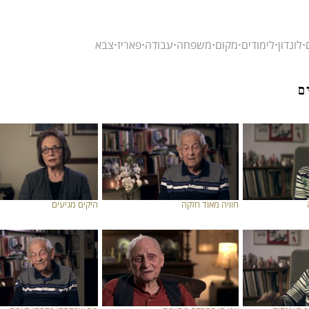
⋅
לונדון
⋅
לימודים
⋅
מקום
⋅
משפחה
⋅
עבודה
⋅
פאריז
⋅
צבא
ם
חוויה מאוד חזקה
היקים מגיעים