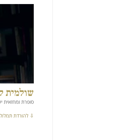
שולמית ל
סופרת ומחזאית י
⇩ להורדת תמלול 