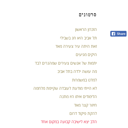
סרטונים
הזכרון הראשון
Share
תל אביב היא חג בשבילי
Media er
זאת היתה עיר צעירה מאד
היקים מגיעים
Download 
יתמות של אנשים צעירים שמהגרים לבד
מה עושה ילדה בתל אביב
למדנו במשמרות
לא הייתי מודעת לעובדה שקיימת מלחמה
הלימודים איתו היו מתנה
חיזור קצר מאד
להקת פיקוד דרום
הלב יצא לישיבה קבועה במקום אחד