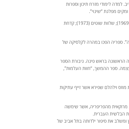
מעריב. למדה לימודי מזרח תיכון וספרות
ומקים מפלגת “שינוי”.
ב-1969 החלה את דרכה הספרותית בסיפורים קצרים שפורסמו בארבעה כרכים: מזל דגים (1969); שלוות שוטים (1973); קדחת
כלך” ואת “השמיכה זהבה”. ספריה הפכו במהרה לקלסיקה של
לייה הראשונה בראש פינה. גיבורת הספר
מה. ספר ההמשך, “חוות העלמות”,
ות מוזס וילהלם שפירא אשר זייף עתיקות
אית מרוקאית מהפריפריה, אשר שימשה
ארץ ומשלב את סיפור ילדותה בתל אביב של