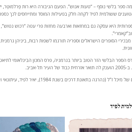
א פרסמה ספר בלשי נוסף – “טעות אנוש”. הפעם הגיבורה היא רות פֶּרלמוּטֶר
טוענים ששולמית לפיד לקחה חלק בפעילות המוסד ומתייחסים לכך כספור 
רותית היא עסקה גם במחזאות וארבעה מחזות פרי עטה “רכוש נטוש”, “ר
ב”קאמרי”.
מבכירי הסופרים הישראלים וספריה תורגמו לשפות רבות, ביניהן גרמנית, 
ונית.
 הספר הבלשי הזר הטוב ביותר בגרמניה, פרס המכון הבינלאומי לתיאטרו
ר תל-אביב.
 בתאונת דרכים בשנת 1984), יאיר לפיד, עיתונאי ויו”ר מפלגת “יש עתיד ומיכל, פסיכולוגית.
למית לפיד