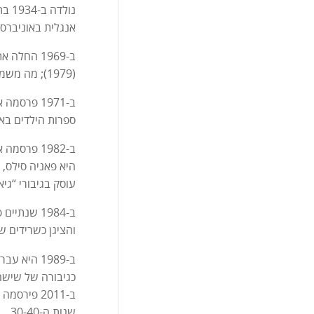
נול
אנגלית באוניברסי
(1979); מה משמח עכבישים (1990).
ספרות הילדים בא
ב-1982 פר
היא פאניה סילס,
עוסק בגיבורי “גיא
ב-1984 שנ
והציגן כשרידים 
ב-1989 הי
כגיבורה של שישה ספרי מתח שונים על
ב-2011 פי
שנות ה-30-40.