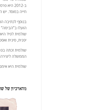
ב-2012 הי
חייה במוסד. יש ה
בנוסף לכתיבה הספ
הועלו ב”הבימה” ו
שולמית לפיד היא 
יפנית, סינית ואסט
שולמית זכתה בפרס
הממשלה ליצירה. ב-2005 הוענק לה תואר אזרחית כבוד של העי
שולמית היא אימם של מיכל ז”ל (נהרגה
מהארכיון של שו