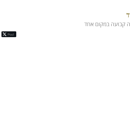
ד
ה קבועה במקום אחד
Post
ror: Format(s) not supported or source(s) not found
File: https://s3.us-east-005.dream.io/video-storage-2/uploads/2017/10/Lapid_10-paris+london-