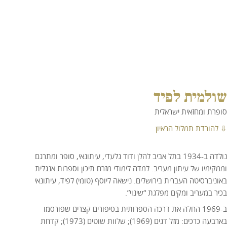
שולמית לפיד
סופרת ומחזאית ישראלית
⇩ להורדת תמלול הראיון
נולדה ב-1934 בתל אביב להלן ודוד גלעדי, עיתונאי, סופר ומתרגם
וממקימיו של עיתון מעריב. למדה לימודי מזרח תיכון וספרות אנגלית
באוניברסיטה העברית בירושלים. נישאה ליוסף (טומי) לפיד, עיתונאי
בכיר במעריב ומקים מפלגת “שינוי”.
ב-1969 החלה את דרכה הספרותית בסיפורים קצרים שפורסמו
בארבעה כרכים: מזל דגים (1969); שלוות שוטים (1973); קדחת