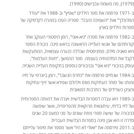
(1979); מה משמח עכבישים (1990).
ב-1971 פרסמה את ספר הילדים “שפיץ” וב-1988 את “עודד
המלוכלך” ואת “השמיכה זהבה”. ספריה הפכו במהרה לקלסיקה של
ספרות הילדים בארץ.
ב-1982 פרסמה את ספרה “גיא-אוני”, רומן היסטורי העוקב אחר
קורותיהם של אנשי העלייה הראשונה בראש פינה. גיבורת הספר
היא פאניה סילס, פמיניסטית שגדלה כנערה עצמאית, המתעקשת
לקבל את החלטותיה בעצמה. ספר ההמשך, “חוות העלמות”,
עוסק בגיבורי “גיא אוני” ובגיבורים נוספים בתקופת העלייה השנייה.
ב-1984 שנתיים פרסמה את “כחרס הנשבר”, רומן ביוגרפי על חייו
ומותו של סוחר העתיקות מוזס וילהלם שפירא אשר זייף עתיקות
והציגן כשרידים של התרבות המואבית.
ב-1989 היא עברה לספרות הבלשית ויצרה את דמותה הספרותית
של ליזי בדיחי, עיתונאית מרוקאית מהפריפריה, אשר שימשה
כגיבורה של שישה ספרי מתח שונים על פני כמעט 20 שנים.
סדרה זו היא אבן פינה בספרות הבלשית העברית.
ב-2011 פירסמה את “ואולי לא היו” אשר מספר את סיפור עלייתם