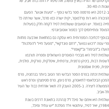
וקליטתם של הוריה בארץ ומשלב את סיפור ילדותה בתל אביב של
שנות ה-30-40.
ב-2012 היא פרסמה ספר בלשי נוסף – “טעות אנוש”. הפעם
הגיבורה היא רות פֶּרלמוּטֶר, יקית ישרה כמו סרגל, אשר שירתה כל
חייה במוסד. יש הטוענים ששולמית לפיד לקחה חלק בפעילות
המוסד ומתייחסים לכך כספור אוטוביוגרפי.
בנוסף לכתיבה הספרותית היא עסקה גם במחזאות וארבעה מחזות
פרי עטה “רכוש נטוש”, “רחם פונדקאי”, “מפעל חייו” ו”הפלגות”
הועלו ב”הבימה” וב”קאמרי”.
שולמית לפיד היא מבכירי הסופרים הישראלים וספריה תורגמו
לשפות רבות, ביניהן גרמנית, צרפתית, איטלקית, טורקית, פולנית,
יפנית, סינית ואסטונית.
שולמית זכתה בפרס הספר הבלשי הזר הטוב ביותר בגרמניה, פרס
המכון הבינלאומי לתיאטרון, פרס ניומן, פרס סטימצקי ופרס ראש
הממשלה ליצירה. ב-2005 הוענק לה תואר אזרחית כבוד של העיר
תל-אביב.
שולמית היא אימם של מיכל ז”ל (נהרגה בתאונת דרכים בשנת
1984), יאיר לפיד, עיתונאי ויו”ר מפלגת “יש עתיד ומיכל,