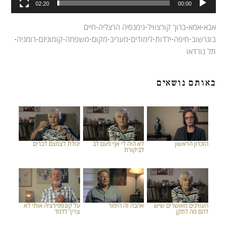
02:20
00:00
אבא
⋅
אמא
⋅
ברוך קורצוויל
⋅
גימנסיה הרצליה
⋅
חיים
בוגרשוב
⋅
חיפה
⋅
ילדות
⋅
לימודים
⋅
מעריב
⋅
מקום
⋅
משפחה
⋅
קומוניזם
⋅
רומניה
⋅
תל נורדאו
באותם נושאים
הזכרון הראשון
לא היה לי אף פעם לב
יכולת לצמצם דברים
לביקורת
העורכים מאושרים שיש
אהבה זה הימור
על קונספירציה אותי לא
להם מה לתקן
צריך ללמד