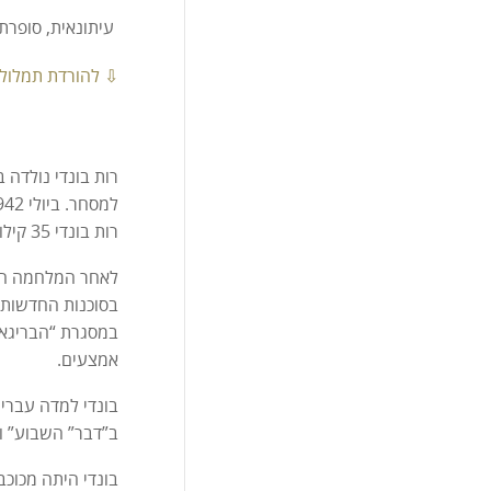
עיתונאית, סופרת, מתר
⇩ להורדת תמלול 
רות בונדי 35 קילו. מלבד אחותה אדית, נספו כל בני משפחתה.
לאחר המלחמה היא
במסגרת “הבריגאד
אמצעים.
בונדי למדה עברית
ב”דבר” השבוע” ומ 1960 היתה בעלת טור אישי ב”דבר ה
בונדי היתה מכוכ