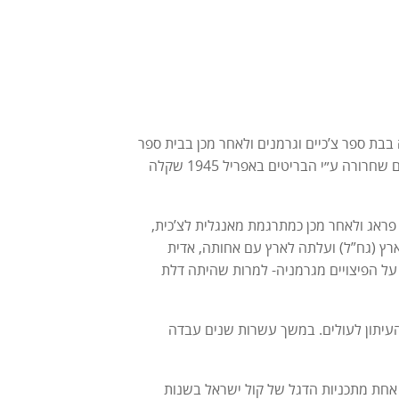
בית הרמן. למדה בבת ספר צ’כיים וגרמנים ולאחר מכן בבית ספר
למסחר. ביולי 1942 נשלחה לגטו טרזין, ולאחר מכן הועברה לאושוויץ ומשם לברגן-בלזן. עם שחרורה ע״י הבריטים באפריל 1945 שקלה
ראג ולאחר מכן כמתרגמת מאנגלית לצ’כית,
צמבר 1948 היא התנדבה לגיוס חוץ לארץ (גח”ל) ועלתה לארץ עם אחותה, אדית
על הפיצויים מגרמניה- למרות שהיתה דלת
 העיתון לעולים. במשך עשרות שנים עבדה
 אחת מתכניות הדגל של קול ישראל בשנות