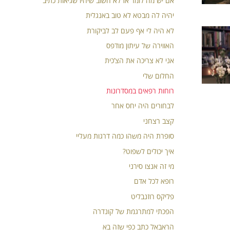
אם יש מה לומר אז לא חשוב שיהיו שגיאות כתיב
יהיה לה מבטא לא טוב באנגלית
לא היה לי אף פעם לב לביקורת
האווירה של עיתון מודפס
אני לא צריכה את הצ’כית
החלום שלי
רוחות רפאים במסדרונות
לבחורים היה יחס אחר
קצב רצחני
סופרת היה משהו כמה דרגות מעליי
איך יכולים לשפוט?
מי זה אנצו סירני
רופא לכל אדם
פליקס רוזנבליט
הפכתי למתרגמת של קונדרה
הראבאל כתב כפי שזה בא