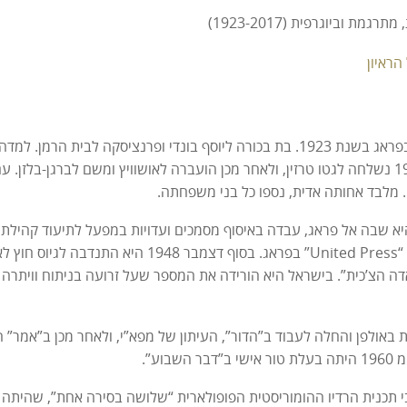
גמת וביוגרפית (1923-2017)
הראיון
רות בונדי נולדה בפראג בשנת 1923. בת בכורה ליוסף בונדי ופרנציסקה ל
 שבה אל פראג, עבדה באיסוף מסמכים ועדויות במפעל לתיעוד קהילת פ
בסוכנות החדשות “United Press” בפראג. בסוף ד
ה הצ’כית”. בישראל היא הורידה את המספר שעל זרועה בניתוח וויתרה 
 באולפן והחלה לעבוד ב”הדור”, העיתון של מפא”י, ולאחר מכן ב”אמר”
שבוע”.
בי תכנית הרדיו ההומוריסטית הפופולארית “שלושה בסירה אחת”, שהיתה