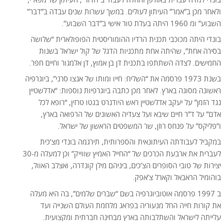
ולאחר מכן ב”אמר” העיתון לעולים. במשך עשרות שנים עבדה ב”דבר”
השבוע” ומ 1960 היתה בעלת טור אישי ב”דבר השבוע”.
בונדי היתה מכוכבי תכנית הרדיו ההומוריסטית הפופולארית “שלושה
בסירה אחת”, שהיתה אחת מתכניות הדגל של קול ישראל בשנות
החמישים. לצדה השתתפו בתכנית דן בן אמוץ, דן אלמגור וחיים חפר.
בשנת 1973 פרסמה את “השליח: חייו ומותו של אנצו סרני”, ביוגרפיה
ראשונה מסוגה בארץ. לאחר מכן כתבה ביוגרפיות נוספות: “אדלשטיין
נגד הזמן” על יעקב אדלשטיין ראש היודנרט בגטו טרזין, “רופא לכל
אדם” על ד”ר חיים שיבא ועל צעדיה האשונים של הרפואה בארץ,
ו”פליקס” על פנחס רוזן, שר המשפטים הראשון של ישראל.
במקביל לעבודתה העיתונאית והספרותית, תירגמה בונדי מצ’כית
לעברית את ארבעת הכרכים של “החייל האמיץ שווייק” וכן למעלה מ-30
יצירות של טובי הסופרים הצ’כים, ביניהם מילן קונדרה, ואצלב האוול,
בוהומיל הראבאל וקארל צ’אפק.
ב 1997 פרסמה אוטוביוגרפיה בשם “שברים שלמים”, בה היא מעלה
את קורות חייה החל מנעוריה בפראג מלחמת העולם השנייה ועד
עלייתה לישראל והשתלבותה בארץ מבחינה חברתית ומקצועית.